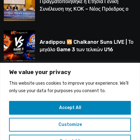
Πραγματοποιήθηκε η Ετήσια Γενική
Συνέλευση της ΚΟΚ – Νέος Πρόεδρος ο
Λούης Δημητρίου (BINTEO)
Aradippou
Chalkanor Suns LIVE | Το
μεγάλο Game 3 των τελικών U16
We value your privacy
LIVE | Ύδρα Ασφαλιστική ΕΝΑΔ vs
This website uses cookies to improve your experience. We'll
Άτλαντας Πάφου
only use your data for purposes you consent to.
Accept All
Customize
Copyright © 2015-26 Alfasports TV | Production of