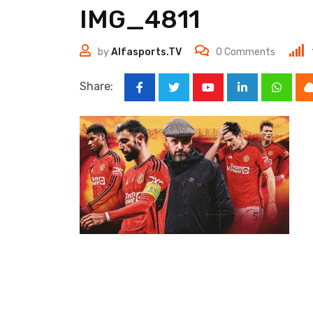
IMG_4811
by
Alfasports.TV
0
Comments
Share:
Youtube
LinkedIn
Whats