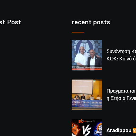
st Post
recent posts
Συνάντηση Κ
ΚΟΚ: Κοινό 
για το μέλλον
κυπριακής
καλαθόσφαιρ
Πραγματοποι
η Ετήσια Γενι
Συνέλευση τ
– Νέος Πρόε
Λούης Δημητ
(BINTEO)
Aradippou