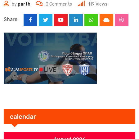
by
parth
0
Comments
119
Views
Share:
Youtube
LinkedIn
Whatsapp
Cloud
Stumbl
calendar