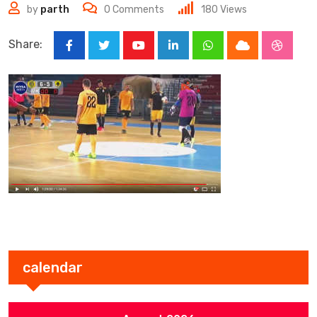
by
parth
0
Comments
180
Views
Share:
Youtube
LinkedIn
Whatsapp
Cloud
Stumbl
calendar